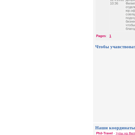
10:36
Филип
отдел
юр.оф
совла
подхо
бизне
чтобы
благо
Pages
:
1
Чтобы учавствова
Наши координаты
Phil-Travel
-
туры на Фил