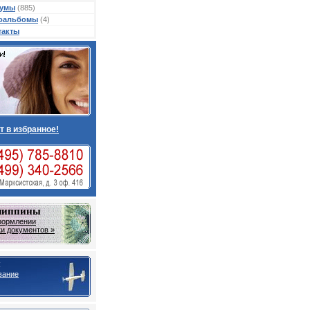
умы
(885)
оальбомы
(4)
такты
т в избранное!
липпины
формлении
ки документов »
ы
вание