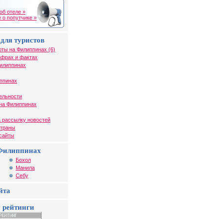
об отеле »
 о попутчике »
для туристов
рты на Филиппинах (6)
ифрах и фактах
Филиппинах
иппинах
ельности
на Филиппинах
 рассылку новостей
страны
 сайты
Филиппинах
Бохол
Манила
Себу
йта
 рейтинги