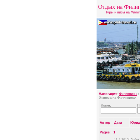
Отдых на Фили
Туры и визы на Фили
Навигация
:
Филиппины
/
бизнеса на Филиппинах
Логин:
П
Автор
Дата
Юрид
Pages
:
1
11.4.2012
Добры