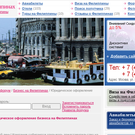
Авиабилеты
Виза на Филиппины
Фор
ппинах
Отели
(103)
Поиск попутчика
(29)
Фот
ппины
Туры на Филиппины
(10)
Отзывы о Филиппинах
(19)
Кон
Добавить сай
форум
/
Бизнес на Филиппинах
/ Юридическое оформление
Виза на Фи
Содействие в о
визы и подготов
ароль:
Зарегистрироваться
Вспомнить пароль
Правила форума
Авиабилет
ическое оформление бизнеса на Филиппинах
Заказ и брониро
авиабилетов »»
й день! Компания собирается открывать представительство на