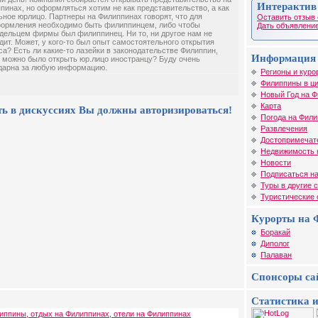
Интерактив
пинах, но оформляться хотим не как представительство, а как
ьное юрлицо. Партнеры на Филиппинах говорят, что для
Оставить отзыв 
ормления необходимо быть филиппинцем, либо чтобы
Дать объявление
дельцем фирмы был филиппинец. Ни то, ни другое нам не
дит. Может, у кого-то был опыт самостоятельного открытия
са? Есть ли какие-то лазейки в законодательстве Филиппин,
Информация 
 можно было открыть юр.лицо иностранцу? Буду очень
дарна за любую информацию.
Регионы и куро
Филиппины в ц
Новый Год на 
Карта
ть в дискуссиях Вы должны авторизироваться!
Погода на Фил
Развлечения
Достопримечат
Недвижимость 
Новости
Подписаться на
Туры в другие 
Туристические
Курорты на 
Боракай
Диполог
Палаван
Спонсоры са
Статистика и
иппины, отдых на Филиппинах, отели на Филиппинах