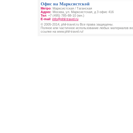
Офис на Марксистской
Метро
: Марксистская / Таганская
Адрес
: Москва, ул. Марксистская, д 3 офис 416
Тел
: +7 (495) 785-88-10 (мн.)
E-mail
:
info@phil-travel.ru
© 2005-2014, phil-travel.ru Все права защищены.
Полное или частичное использование любых материалов во
ссылке на www.phil-travel.ru!