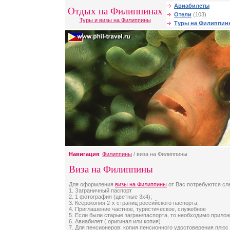
Авиабилеты
Отдых на Филиппинах
Отели
(103)
Туры и визы на Филиппины
Туры на Филиппин
Навигация
:
Филиппины
/ виза на Филиппины
Виза на Филиппины
Для оформления
визы на Филиппины
от Вас потребуются с
1. Заграничный паспорт
2. 1 фотография (цветные 3х4);
3. Ксерокопия 2-х страниц российского паспорта;
4. Приглашение частное, туристическое, служебное
5. Если были старые загран/паспорта, то необходимо прило
6. Авиабилет ( оригинал или копия)
7. Для пенсионеров: копия пенсионного удостоверения плюс