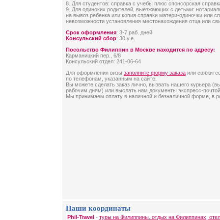
8. Для студентов: справка с учебы плюс спонсорская справк
9. Для одиноких родителей, выезжающих с детьми: нотариа
на вывоз ребенка или копия справки матери-одиночки или сп
невозможности установления местонахождения отца или свид
Срок оформления
: 3-7 раб. дней.
Консульский сбор
: 30 у.е.
Посольство Филиппин в Москве находится по адресу:
Карманицкий пер., 6/8
Консульский отдел: 241-06-64
Для оформления визы
заполните форму заказа
или свяжите
по телефонам, указанным на сайте.
Вы можете сделать заказ лично, вызвать нашего курьера (в
рабочим дням) или выслать нам документы экспресс-почтой
Мы принимаем оплату в наличной и безналичной форме, в р
Наши координаты
Phil-Travel
-
туры на Филиппины, отдых на Филиппинах, оте