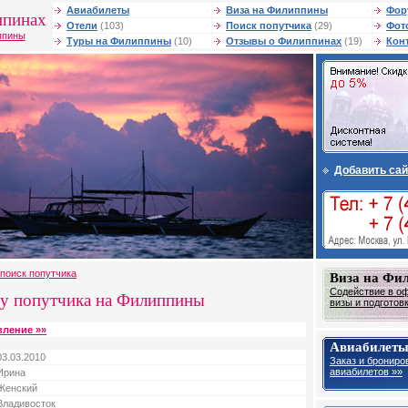
Авиабилеты
Виза на Филиппины
Фор
ппинах
Отели
(103)
Поиск попутчика
(29)
Фот
ппины
Туры на Филиппины
(10)
Отзывы о Филиппинах
(19)
Кон
Добавить сай
поиск попутчика
Виза на Фи
Содействие в о
у попутчика на Филиппины
визы и подготов
вление »»
Авиабилет
03.03.2010
Заказ и брониро
авиабилетов »»
Ирина
Женский
Владивосток