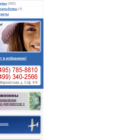
умы
(885)
оальбомы
(4)
такты
т в избранное!
липпины
формлении
ки документов »
ы
вание