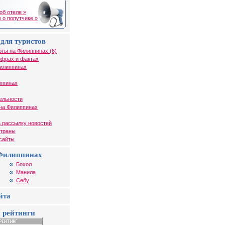
об отеле »
 о попутчике »
для туристов
рты на Филиппинах (6)
ифрах и фактах
Филиппинах
иппинах
ельности
на Филиппинах
 рассылку новостей
страны
 сайты
Филиппинах
Бохол
Манила
Себу
йта
 рейтинги