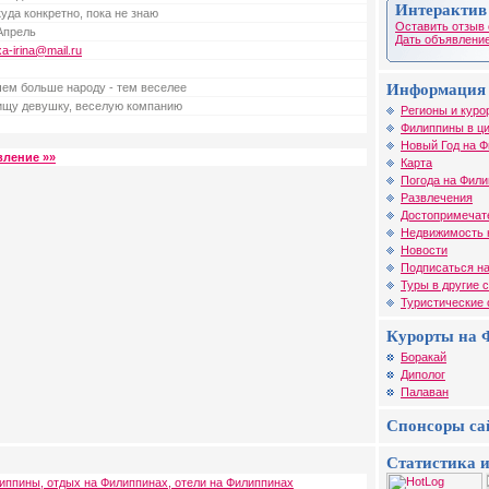
Интерактив
куда конкретно, пока не знаю
Оставить отзыв 
Апрель
Дать объявление
xa-irina@mail.ru
Информация 
чем больше народу - тем веселее
ищу девушку, веселую компанию
Регионы и куро
Филиппины в ц
Новый Год на 
вление »»
Карта
Погода на Фил
Развлечения
Достопримечат
Недвижимость 
Новости
Подписаться на
Туры в другие 
Туристические
Курорты на 
Боракай
Диполог
Палаван
Спонсоры са
Статистика и
иппины, отдых на Филиппинах, отели на Филиппинах